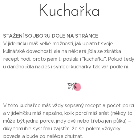
Kuchařka
STAŽENÍ
SOUBORU
DOLE
NA
STRÁNCE
V jídelníčku máš velké možnosti, jak uplatnit svoje
kulinářské dovednosti, ale na některá jídla se zkrátka
recept hodí, proto jsem ti poslala i "kuchařku". Pokud tedy
u daného jídla najdeš i symbol kuchařky, tak vař podle ní.
V této kuchařce máš vždy sepsaný recept a počet porcí
a v jídelníčku máš napsáno, kolik porcí máš sníst (někdy to
může být jedna porce, jindy dvě nebo třeba jen půlka) –
díky tomuhle systému zajistím, že se pokrm vždycky
povede a bude co nejlépe chutnat.